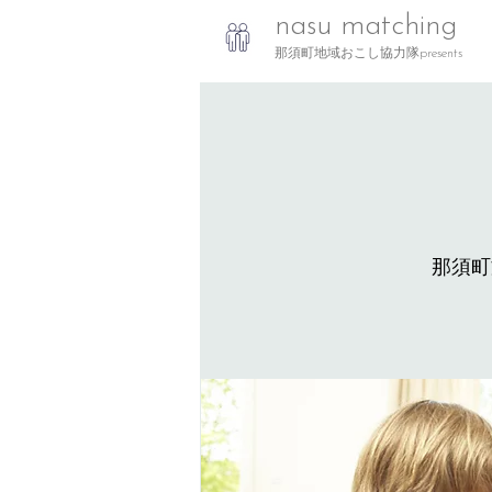
nasu matching
那須町地域おこし協力隊presents
那須町