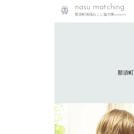
nasu matching
那須町地域おこし協力隊presents
那須町