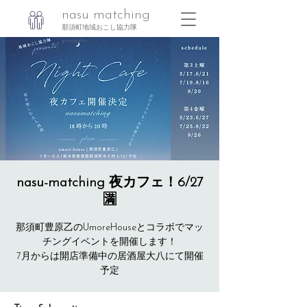
nasu matching
那須町地域おこし協力隊
presents
nasu-matching 夜カフェ！6/27
🈵
那須町豊原乙のUmoreHouseとコラボでマッ
チングイベントを開催します！
7月からは開店準備中の居酒屋大八にて開催
予定