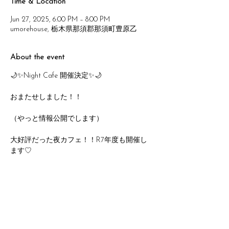
Time & Location
Jun 27, 2025, 6:00 PM – 8:00 PM
umorehouse, 栃木県那須郡那須町豊原乙
About the event
🌙✨Night Cafe 開催決定✨🌙
おまたせしました！！
（やっと情報公開でします）
大好評だった夜カフェ！！R7年度も開催し
ます♡
大人のための、ゆったり夜時間。
毎月第3土曜＆第4金曜に夜カフェをオープ
ンします☕️💫