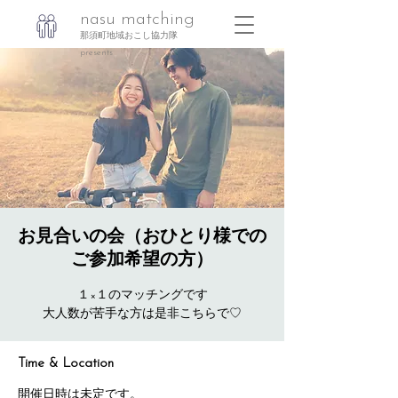
nasu matching
那須町地域おこし協力隊
presents
お見合いの会（おひとり様での
ご参加希望の方）
１×１のマッチングです
大人数が苦手な方は是非こちらで♡
Time & Location
開催日時は未定です。