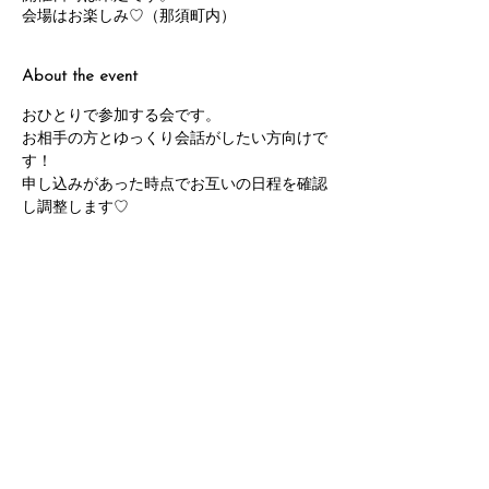
会場はお楽しみ♡（那須町内）
About the event
おひとりで参加する会です。
お相手の方とゆっくり会話がしたい方向けで
す！
申し込みがあった時点でお互いの日程を確認
し調整します♡
例
力を合わせてミッションを遂行してもらう
ゲームをする
Show More
RSVP
nasumatching, Nasu, matchmaking, dating, matching site, Tochigi, events, sightseeing, town dating, Nasu dating