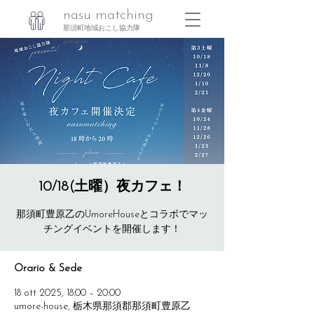
nasu matching
那須町地域おこし協力隊
presents
10/18(土曜）夜カフェ！
那須町豊原乙のUmoreHouseとコラボでマッ
Orario & Sede
18 ott 2025, 18:00 – 20:00
umore-house, 栃木県那須郡那須町豊原乙