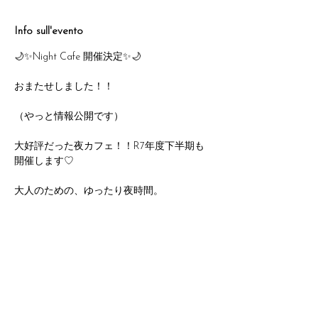
Info sull'evento
🌙✨Night Cafe 開催決定✨🌙
おまたせしました！！
（やっと情報公開です）
大好評だった夜カフェ！！R7年度下半期も
開催します♡
大人のための、ゆったり夜時間。
毎月第3土曜＆第4金曜に夜カフェをオープ
ンします☕️💫
11月のみ8日（第２土曜）になります。
Mostra di più