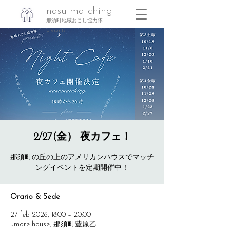
nasu matching
那須町地域おこし協力隊
presents
2/27(金） 夜カフェ！
那須町の丘の上のアメリカンハウスでマッチ
Orario & Sede
27 feb 2026, 18:00 – 20:00
umore house, 那須町豊原乙