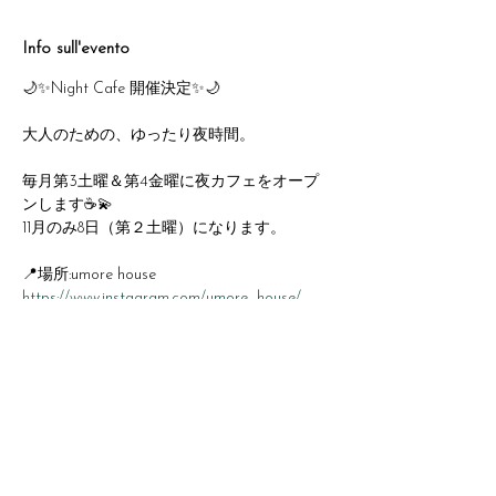
Info sull'evento
🌙✨Night Cafe 開催決定✨🌙
大人のための、ゆったり夜時間。
毎月第3土曜＆第4金曜に夜カフェをオープ
ンします☕️💫
11月のみ8日（第２土曜）になります。
📍場所:umore house
https://www.instagram.com/umore_house/
080-8477-7725
詳しい住所は参加者のみなさんにお知らせし
ます。
Mostra di più