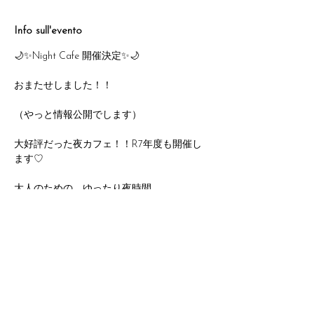
Info sull'evento
🌙✨Night Cafe 開催決定✨🌙
おまたせしました！！
（やっと情報公開でします）
大好評だった夜カフェ！！R7年度も開催し
ます♡
大人のための、ゆったり夜時間。
毎月第3土曜＆第4金曜に夜カフェをオープ
ンします☕️💫
Mostra di più