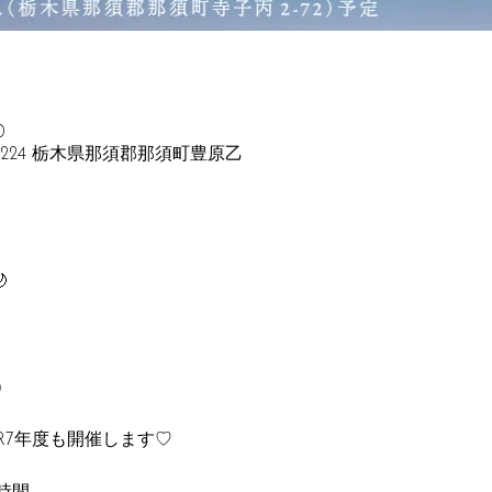
0
329-3224 栃木県那須郡那須町豊原乙

）
R7年度も開催します♡