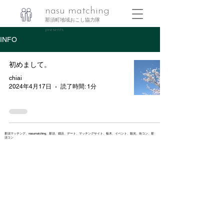
nasu matching
那須町地域おこし協力隊
presents
INFO
初めまして。
chiai
2024年4月17日
読了時間: 1分
那須マッチング、nasumatching、那須、婚活、デート、マッチングサイト、栃木、イベント、観光、街コン、那
須コン