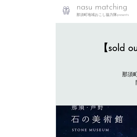
nasu matching
那須町地域おこし協力隊presents
【sold 
那須