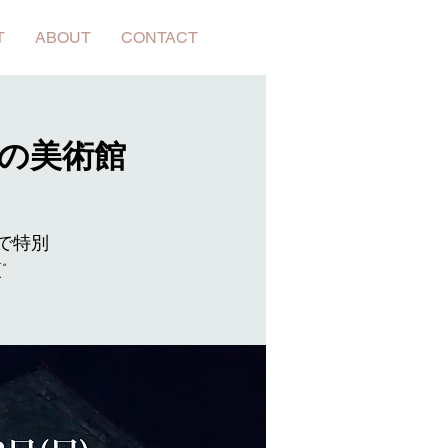
T
ABOUT
CONTACT
野 石の美術館
で特別
”