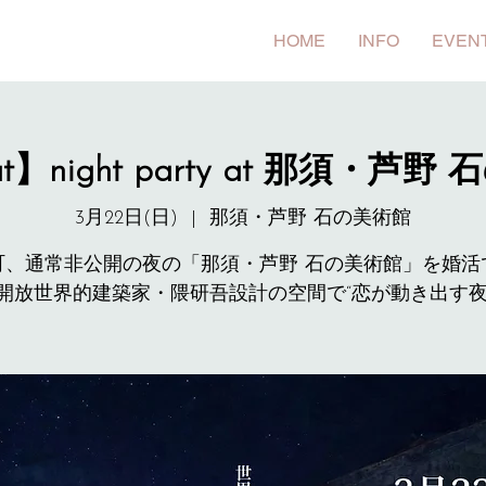
HOME
INFO
EVEN
out】night party at 那須・芦
3月22日(日)
  |  
那須・芦野 石の美術館
町、通常非公開の夜の「那須・芦野 石の美術館」を婚活
開放世界的建築家・隈研吾設計の空間で“恋が動き出す夜