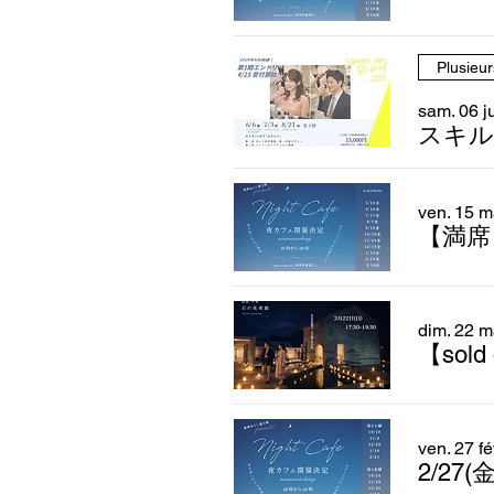
Plusieur
sam. 06 j
スキル
ven. 15 m
【満席】
dim. 22 m
【sold
ven. 27 fé
2/27