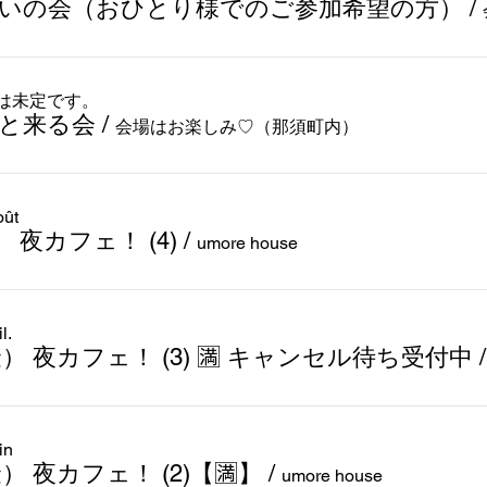
いの会（おひとり様でのご参加希望の方）
/
は未定です。
と来る会
/
会場はお楽しみ♡（那須町内）
oût
金） 夜カフェ！ (4)
/
umore house
l.
(金） 夜カフェ！ (3) 🈵 キャンセル待ち受付中
in
(金） 夜カフェ！ (2)【🈵】
/
umore house