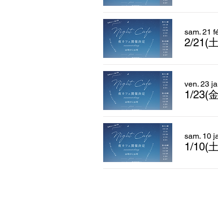
sam. 21 fé
2/21
ven. 23 ja
1/23
sam. 10 j
1/10