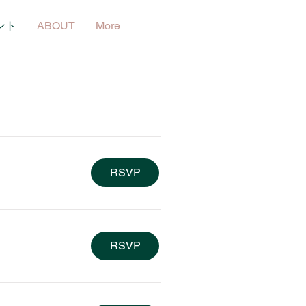
ント
ABOUT
More
RSVP
RSVP