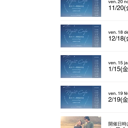
ven. 20 n
11/2
ven. 18 d
12/1
ven. 15 ja
1/15
ven. 19 fé
2/19
開催日時