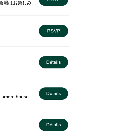
会場はお楽しみ♡（那須町内）
RSVP
Détails
Détails
/
umore house
Détails