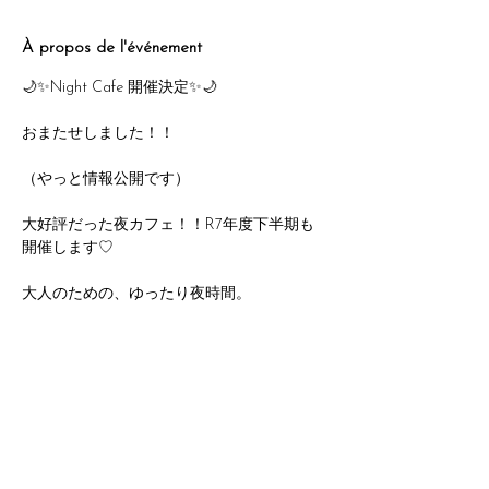
À propos de l'événement
🌙✨Night Cafe 開催決定✨🌙
おまたせしました！！
（やっと情報公開です）
大好評だった夜カフェ！！R7年度下半期も
開催します♡
大人のための、ゆったり夜時間。
毎月第3土曜＆第4金曜に夜カフェをオープ
ンします☕️💫
11月のみ8日（第２土曜）になります。
Afficher plus