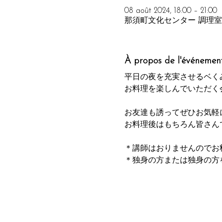
08 août 2024, 18:00 – 21:00
那須町文化センター 調理室, 〒
À propos de l'événemen
平日の夜を充実させるベく
お料理を楽しんでいただく
お友達も誘ってぜひお気軽
お料理後はもちろん皆さん
＊講師はおりませんのでお
＊独身の方または独身の方
◾️開催日時 8月8日（木） 
◾️開催場所 那須町文化セ