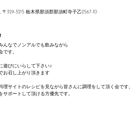
329-3215 栃木県那須郡那須町寺子乙2567-10
t
みんなでノンアルでも飲みながら
会です。
に遊びにいらして下さい♪
でお召し上がり頂きます
料理サイトのレシピを見ながら皆さんに調理をして頂く会です
をサポートして頂ける方優先です。
18時〜
ンター 調理室