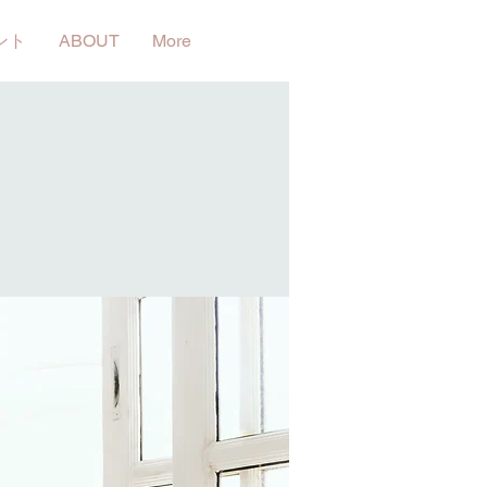
ント
ABOUT
More